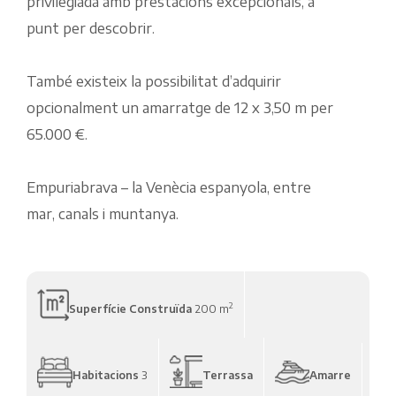
privilegiada amb prestacions excepcionals, a
punt per descobrir.
També existeix la possibilitat d’adquirir
opcionalment un amarratge de 12 x 3,50 m per
65.000 €.
Empuriabrava – la Venècia espanyola, entre
mar, canals i muntanya.
2
Superfície Construïda
200 m
Habitacions
3
Terrassa
Amarre