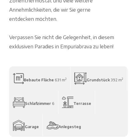
Zonenthermostat und viele weitere
Annehmlichkeiten, die wir Sie gerne
entdecken möchten.
Verpassen Sie nicht die Gelegenheit, in diesem
exklusiven Paradies in Empuriabrava zu leben!
2
2
Bebaute Fläche
631 m
Grundstück
392 m
Schlafzimmer
6
Terrasse
Garage
Anlegesteg